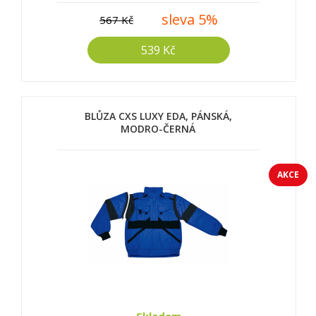
sleva 5%
567 Kč
539 Kč
BLŮZA CXS LUXY EDA, PÁNSKÁ,
MODRO-ČERNÁ
AKCE