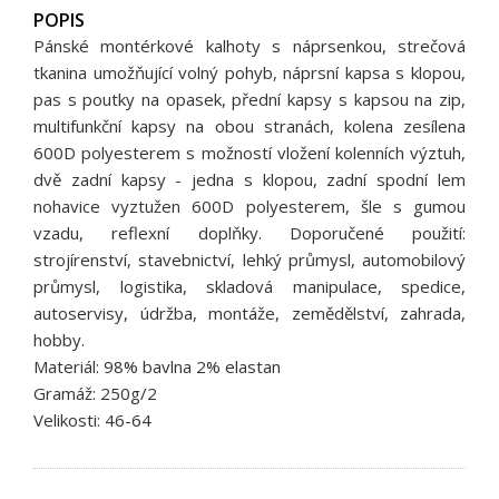
POPIS
Pánské montérkové kalhoty s náprsenkou, strečová
tkanina umožňující volný pohyb, náprsní kapsa s klopou,
pas s poutky na opasek, přední kapsy s kapsou na zip,
multifunkční kapsy na obou stranách, kolena zesílena
600D polyesterem s možností vložení kolenních výztuh,
dvě zadní kapsy - jedna s klopou, zadní spodní lem
nohavice vyztužen 600D polyesterem, šle s gumou
vzadu, reflexní doplňky. Doporučené použití:
strojírenství, stavebnictví, lehký průmysl, automobilový
průmysl, logistika, skladová manipulace, spedice,
autoservisy, údržba, montáže, zemědělství, zahrada,
hobby.
Materiál: 98% bavlna 2% elastan
Gramáž: 250g/2
Velikosti: 46-64