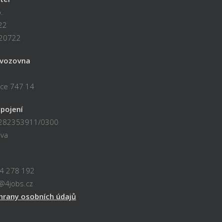
.
22
720722
ovozovna
ice 747 14
pojení
: 282353911/0300
va
24 278 192
o@4jobs.cz
hrany osobních údajů