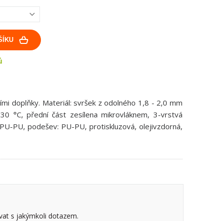
ŠÍKU
ů
ními doplňky. Materiál: svršek z odolného 1,8 - 2,0 mm
30 °C, přední část zesílena mikrovláknem, 3-vrstvá
, PU-PU, podešev: PU-PU, protiskluzová, olejivzdorná,
vat s jakýmkoli dotazem.