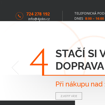
1
TELEFONICKÁ PO
724 278 192
DNES
8:00 – 16:00
info@4jobs.cz
STAČÍ SI
DOPRAVA
Při nákupu nad
ZJISTIT VÍCE