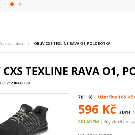
Pracovní obuv
OBUV CXS TEXLINE RAVA O1, POLOBOTKA
 CXS TEXLINE RAVA O1, 
SLO:
21230448100
701 Kč
Ušetříte 105 Kč
596 Kč
s DPH
(
SKLADEM
Kdy zboží dosta