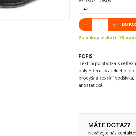
VELIKOST OBUVI:
42
DO KO
Za nákup získáte 18 bod
POPIS
Textilní polobotka s reflex
polyesteru pratelného do 
prodyšná textilní podšívka
antistatická.
MÁTE DOTAZ?
Neváhejte nás kontakto