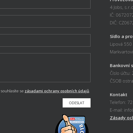
4 Jobs, s.r.o
IČ: 067207
DIČ: CZ06
Sídlo a pr
Lipová 550
Markvartov
Bankovní s
Číslo účtu
ČSOB ostra
souhlasíte se
zásadami ochrany osobních údajů
.
Kontakt
Telefon: 7
E-mail: inf
Zásady oc