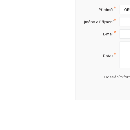
*
Předmět
*
Jméno a Příjmení
*
E-mail
*
Dotaz
Odesláním form