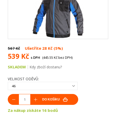
567 Kč
Ušetříte 28 Kč (5%)
539 Kč
s DPH
(445.55 Kč bez DPH)
SKLADEM
Kdy zboží dostanu?
VELIKOST ODĚVŮ:
46
DO KOŠÍKU
Za nákup získáte 16 bodů